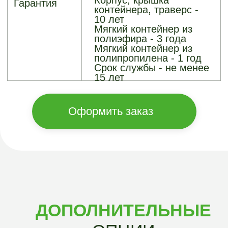
Облицовка любыми
материалами по
согласованию
В КОМПЛЕКТАЦИЮ
КОНТЕЙНЕРОВ
«АРГО-ГРИН»
ВХОДИТ
Бесшовный корпус
Изготовлен методом
ротационного
формования.
Достоинства — высокая
термостабильность и