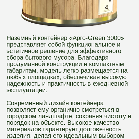
сбора бытового мусора. Благодаря
продуманной конструкции и компактным
габаритам, модель легко размещается на
любых площадках, обеспечивая высокую
надежность и практичность в ежедневной
эксплуатации.
Современный дизайн контейнера
позволяет ему органично смотреться в
городском ландшафте, сохраняя чистоту и
порядок на объекте. Высокое качество
материалов гарантирует долговечность
изделия, делая его идеальным выбором
для тех, кто ценит удобство размещения и
профессиональный подход к организации
системы обращения с отходами.
Где используется:
придомовые
территории жилых домов, площадки возле
офисных и торговых центров, городские
парки, скверы, общественные
пространства, территории
образовательных учреждений и зоны
Оформить заказ
отдыха.
ХАРАКТЕРИСТИКИ: