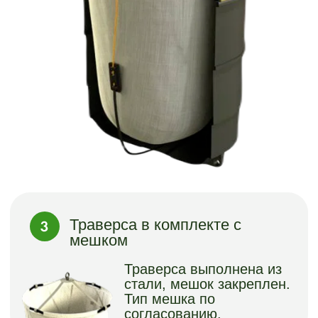
Мрамор
Профлист любого
цвета по каталогу RAL
+ под
дерево
Облицовка деревом