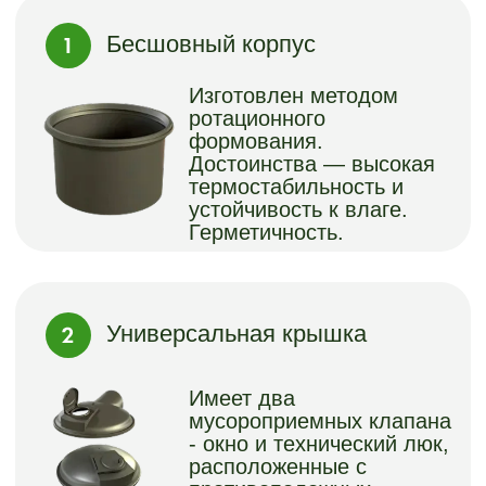
Петля траверсы на
крышке
Удобный подъемный
механизм для быстрой
разгрузки контейнера.
ВАРИАНТЫ
ЦВЕТОВ
ОБЛИЦОВКИ:
КОНТЕЙНЕР ДЛЯ
ТКО (ТБО)
3
3
3
3
3М
;
2М
;
3,5М
;
5М
;
Древесно полимерный композит
Глянцевые