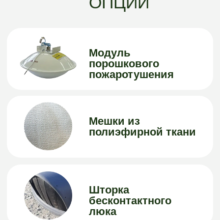
устойчивость к влаге.
Герметичность.
Универсальная крышка
Имеет два
мусороприемных клапана
- окно и технический люк,
расположенные с
противоположных
сторон На выбор крышка
"Суфлер" + откидной /
откидной.