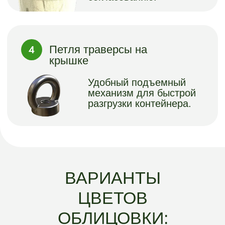
Варианты тонировки хвойного
планкена для отделки надземной
части контейнеров “Арго-ГРИН”
Варианты текстуры и палитры ДПК
планки для отделки надземной
части контейнеров “Арго-ГРИН”