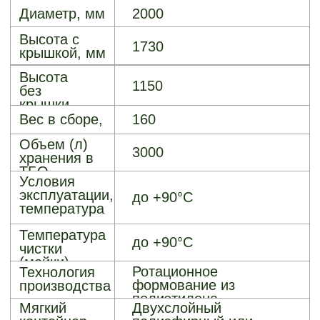
типа "Суфлёр"
Заглубление
корпуса
Не заглубляется
контейнера
Цвет крышки
Серый графит RAL 7024
(стандартный)
Производитель
ООО "Аргопласт"
Автономное порошковое
Опции
пожаротушение
Облицовка: дерево / ДПК
/ профнастил
Цвет контейнера под
заказ
Шторка люка типа
"Суфлёр"
Корпус, крышка
Гарантия
контейнера, траверс -
10 лет
Мягкий контейнер из
полиэфира - 3 года
Мягкий контейнер из
полипропилена - 1 год
Срок службы - не менее
15 лет
Оформить заказ