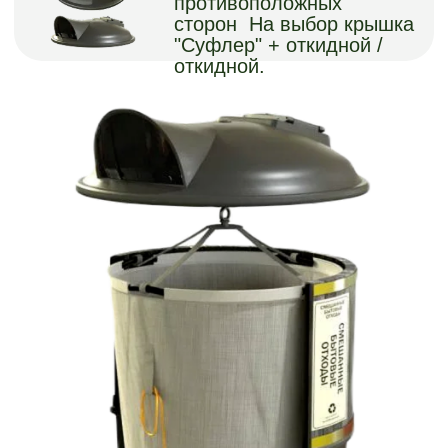
цвета:
Черный
Мокрый
Графит
асфальт
Слоновая
Шоколад
Венге
кость
Матовые
цвета:
Палисандр
Антрацит
Бамбук