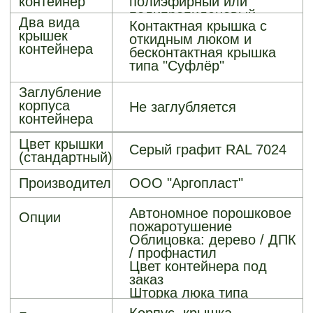
ДОПОЛНИТЕЛЬНЫЕ
ОПЦИИ
Модуль
порошкового
пожаротушения
Мешки из
полиэфирной ткани
Шторка
бесконтактного
люка