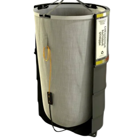
Мрамор
Профлист любого
цвета по каталогу RAL
+ под
дерево
Облицовка деревом