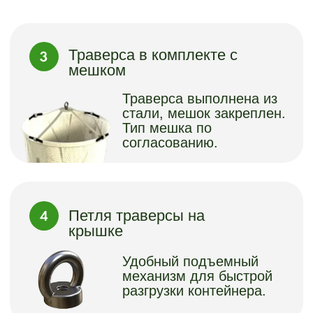
Варианты тонировки хвойного
планкена для отделки надземной
части контейнеров “Арго-ГРИН”
Варианты текстуры и палитры ДПК
планки для отделки надземной
части контейнеров “Арго-ГРИН”