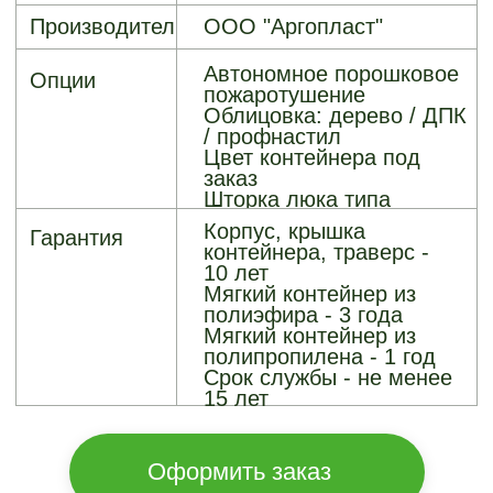
люка
Облицовка любыми
материалами по
согласованию
В КОМПЛЕКТАЦИЮ
КОНТЕЙНЕРОВ
«АРГО-ГРИН»
ВХОДИТ
Бесшовный корпус
Изготовлен методом
ротационного
формования.