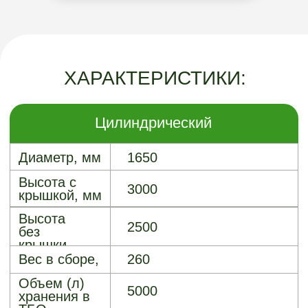
контейнера
бесконтактная крышка
типа "Суфлёр"
Заглубление
корпуса
Не менее 1500 мм
контейнера
Цвет крышки
Серый графит RAL 7024
(стандартный)
Производитель
ООО "Аргопласт"
Автономное порошковое
Опции
пожаротушение
Облицовка: дерево / ДПК
/ профнастил
Цвет контейнера под
заказ
Шторка люка типа
"Суфлёр"
Корпус, крышка
Гарантия
контейнера, траверс -
10 лет
Мягкий контейнер из
полиэфира - 3 года
Мягкий контейнер из
полипропилена - 1 год
Срок службы - не менее
15 лет
Оформить заказ