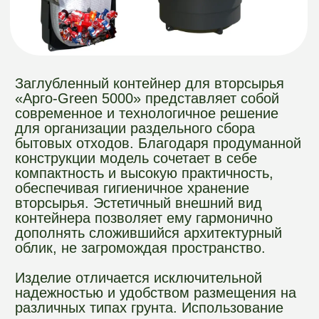
для организации раздельного сбора
бытовых отходов. Благодаря продуманной
конструкции модель сочетает в себе
компактность и высокую практичность,
обеспечивая гигиеничное хранение
вторсырья. Эстетичный внешний вид
контейнера позволяет ему гармонично
дополнять сложившийся архитектурный
облик, не загромождая пространство.
Изделие отличается исключительной
надежностью и удобством размещения на
различных типах грунта. Использование
современных материалов гарантирует
долговечность и устойчивость к внешним
воздействиям. Этот контейнер станет
оптимальным выбором для тех, кто ищет
надежное и визуально привлекательное
решение для сбора вторичных ресурсов.
Где используется:
Придомовые территории и дворы
жилых комплексов.
Зоны вблизи офисных центров и
административных зданий.
Территории торговых объектов и
развлекательных комплексов.
Городские парки, скверы и
рекреационные зоны.