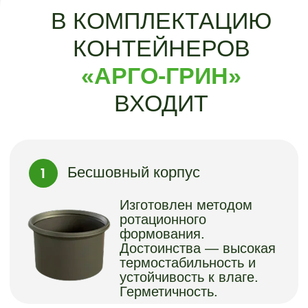
Петля траверсы на
крышке
Удобный подъемный
механизм для быстрой
разгрузки контейнера.
ВАРИАНТЫ
ЦВЕТОВ
ОБЛИЦОВКИ:
КОНТЕЙНЕР ДЛЯ
ТКО (ТБО)
3
3
3
3
3М
;
2М
;
3,5М
;
5М
;
Древесно полимерный композит