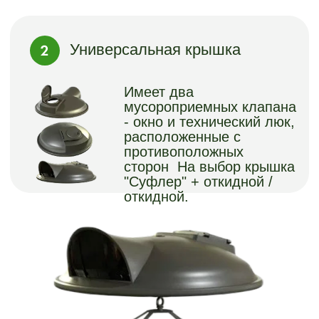
Глянцевые
цвета:
Черный
Мокрый
Графит
асфальт
Слоновая
Шоколад
Венге
кость
Матовые
цвета:
Палисандр
Антрацит
Бамбук