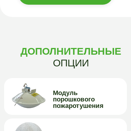
Достоинства — высокая
термостабильность и
устойчивость к влаге.
Герметичность.
Универсальная крышка
Имеет два
мусороприемных клапана
- окно и технический люк,
расположенные с
противоположных
сторон На выбор крышка
"Суфлер" + откидной /
откидной.