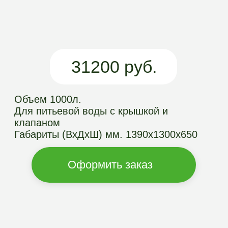
Объем 1000л.
Для питьевой воды с крышкой и
клапаном
Габариты (ВхДхШ) мм. 1390х1300х650
Оформить заказ
ПРЕИМУЩЕСТВА
ЕМКОСТЕЙ
АРГОГРИН
Долговечность
Емкость изготовлена методом
ротационного формования прослужит
вам как минимум 50 лет, не
разрушится и не раскрошится
Монтаж