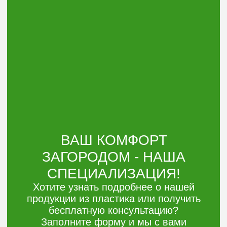
Оставить заявку
Электронная
почта:
argoplast@list.ru
Телефон:
+7 (3452) 533-644
8 (906) 826 01-44