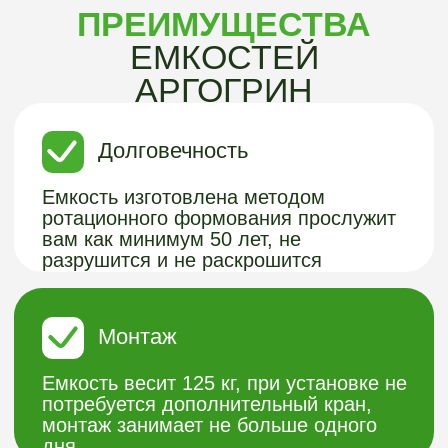
Емкость весит 125 кг, при установке не
потребуется дополнительный кран,
монтаж занимает не больше одного
дня
Многофункциональность
Емкость можно использовать, как для
подземной канализации, так и для
других целей. Например хранения
воды.
Размер
В сравнение с другими типами систем
является компактным решением,
занимает мало место на участке
Герметичность
Емкость является абсолютно
бесшовной, за счет того, что изделие
делается путем ротационного