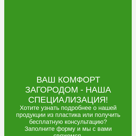
Оставить заявку
Электронная
почта:
argoplast@list.ru
Телефон:
+7 (3452) 533-644
8 (906) 826 01-44