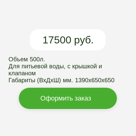
Объем 500л.
Для питьевой воды, с крышкой и
клапаном
Габариты (ВхДхШ) мм. 1390х650х650
Оформить заказ
ПРЕИМУЩЕСТВА
ЕМКОСТЕЙ
АРГОГРИН
Долговечность
Емкость изготовлена методом
ротационного формования прослужит
вам как минимум 50 лет, не
разрушится и не раскрошится
Монтаж