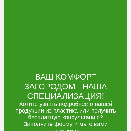
Оставить заявку
Электронная
почта:
argoplast@list.ru
Телефон:
+7 (3452) 533-644
8 (906) 826 01-44