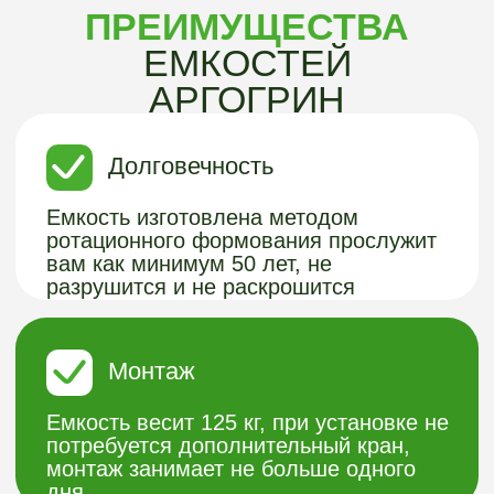
Емкость весит 125 кг, при установке не
потребуется дополнительный кран,
монтаж занимает не больше одного
дня
Многофункциональность
Емкость можно использовать, как для
подземной канализации, так и для
других целей. Например хранения
воды.
Размер
В сравнение с другими типами систем
является компактным решением,
занимает мало место на участке
Герметичность
Емкость является абсолютно
бесшовной, за счет того, что изделие
делается путем ротационного