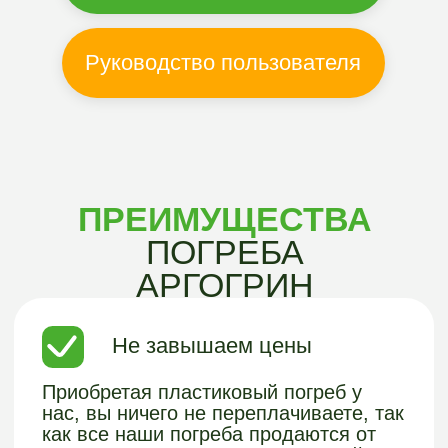
Приобретая пластиковый погреб у
нас, вы ничего не переплачиваете, так
как все наши погреба продаются от
производителя по рекомендуемой
розничной цене. Дополнительные
наценки отсутствуют.
Бесшовная
конструкция
Вы приобретаете погреб,
который обладает абсолютной
герметичностью за счет бесшовной
конструкции. При их изготовлении
используют пищевой полиэтилен, на
котором не живет и не размножается
плесень и грибок.
Полный цикл
Вы получаете полный цикл работ -
подбор погреба, подробно расписанная
смета, доставка и монтаж в течение 1
дня + по завершении монтажных работ,
предоставляем гарантию 5 лет на
оборудование и 2 года на монтажные