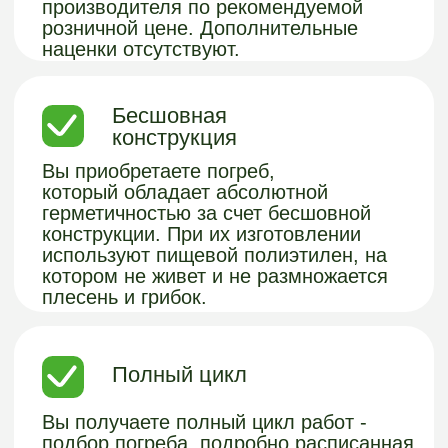
работы. В случае проблем – выедем к
вам на следующий день и все
бесплатно исправим.
Продуманная
конструкция
Погреба оснащены вентиляцией,
поддерживающая необходимые
уровень влажности и температуру.
Технология изготовления обеспечивает
срок службы больше 100 лет, погреб
прослужит вам и вашим внукам.
Доставляются уже в собранном виде,
что упрощает их установку