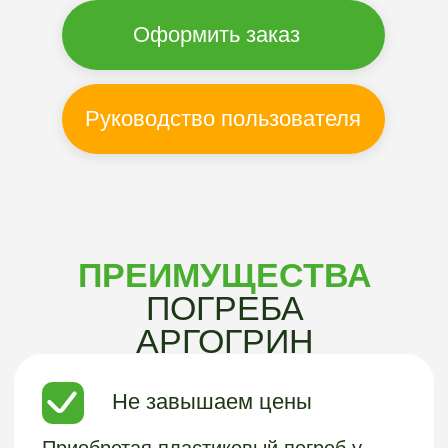
Не завышаем цены
Приобретая пластиковый погреб у
нас, вы ничего не переплачиваете, так
как все наши погреба продаются от
производителя по рекомендуемой
розничной цене. Дополнительные
наценки отсутствуют.
Бесшовная
конструкция
Вы приобретаете погреб,
который обладает абсолютной
герметичностью за счет бесшовной
конструкции. При их изготовлении
используют пищевой полиэтилен, на
котором не живет и не размножается
плесень и грибок.
Полный цикл
Вы получаете полный цикл работ -
подбор погреба, подробно расписанная
смета, доставка и монтаж в течение 1