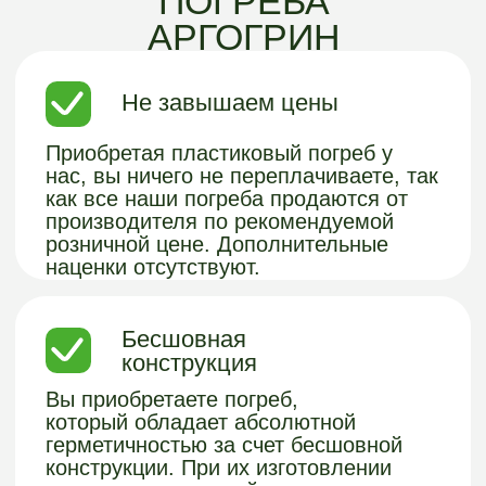
Полный цикл
Вы получаете полный цикл работ -
подбор погреба, подробно расписанная
смета, доставка и монтаж в течение 1
дня + по завершении монтажных работ,
предоставляем гарантию 5 лет на
оборудование и 2 года на монтажные
работы. В случае проблем – выедем к
вам на следующий день и все
бесплатно исправим.
Продуманная
конструкция
Погреба оснащены вентиляцией,
поддерживающая необходимые
уровень влажности и температуру.
Технология изготовления обеспечивает
срок службы больше 100 лет, погреб
прослужит вам и вашим внукам.
Доставляются уже в собранном виде,
что упрощает их установку