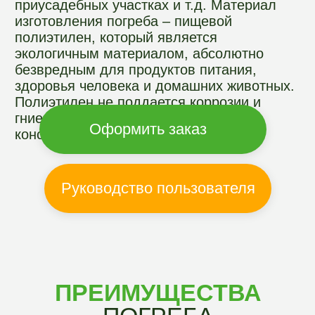
ПРЕИМУЩЕСТВА
ПОГРЕБА
АРГОГРИН
Не завышаем цены
Приобретая пластиковый погреб у
нас, вы ничего не переплачиваете, так
как все наши погреба продаются от
производителя по рекомендуемой
розничной цене. Дополнительные
наценки отсутствуют.
Бесшовная
конструкция
Вы приобретаете погреб,
который обладает абсолютной
герметичностью за счет бесшовной
конструкции. При их изготовлении
используют пищевой полиэтилен, на
котором не живет и не размножается
плесень и грибок.