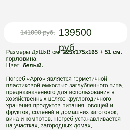
горловина
Цвет:
белый.
Погреб «Арго» является герметичной
пластиковой емкостью заглубленного типа,
предназначенного для использования в
хозяйственных целях: круглогодичного
хранения продуктов питания, овощей и
фруктов, солений и домашних заготовок,
вина и компотов. Погреб устанавливается
на участках, загородных домах,
приусадебных участках и т.д. Материал
изготовления погреба – пищевой
полиэтилен, который является
экологичным материалом, абсолютно
безвредным для продуктов питания,
здоровья человека и домашних животных.
Полиэтилен не поддается коррозии и
гниению, обеспечивает герметичность
Оформить заказ
конструкции.
Руководство пользователя