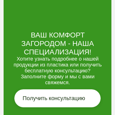
Оставить заявку
Электронная
почта:
argoplast@list.ru
Телефон:
+7 (3452) 533-644
8 (906) 826 01-44
Адрес:
Россия,Тюмень,
Гилевская роща 14
стр.7, оф. 203 (2 этаж)
Навигация
КАТАЛОГ
О