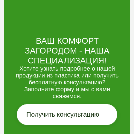
Оставить заявку
Электронная
почта:
argoplast@list.ru
Телефон:
+7 (3452) 533-644
8 (906) 826 01-44
Адрес:
Россия,Тюмень,
Гилевская роща 14
стр.7, оф. 203 (2 этаж)
Навигация
КАТАЛОГ
О