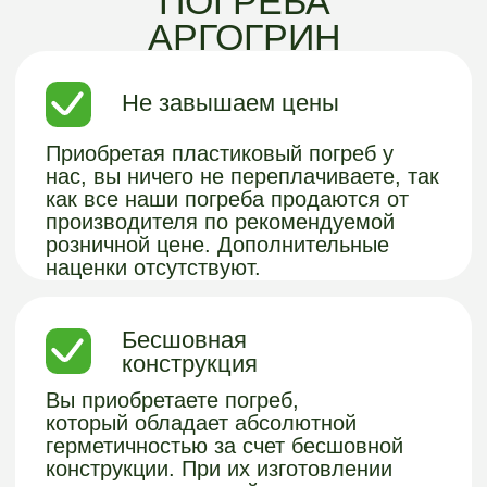
Полный цикл
Вы получаете полный цикл работ -
подбор погреба, подробно расписанная
смета, доставка и монтаж в течение 1
дня + по завершении монтажных работ,
предоставляем гарантию 5 лет на
оборудование и 2 года на монтажные
работы. В случае проблем – выедем к
вам на следующий день и все
бесплатно исправим.
Продуманная
конструкция
Погреба оснащены вентиляцией,
поддерживающая необходимые
уровень влажности и температуру.
Технология изготовления обеспечивает
срок службы больше 100 лет, погреб
прослужит вам и вашим внукам.
Доставляются уже в собранном виде,
что упрощает их установку