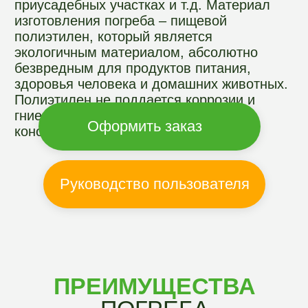
ПРЕИМУЩЕСТВА
ПОГРЕБА
АРГОГРИН
Не завышаем цены
Приобретая пластиковый погреб у
нас, вы ничего не переплачиваете, так
как все наши погреба продаются от
производителя по рекомендуемой
розничной цене. Дополнительные
наценки отсутствуют.
Бесшовная
конструкция
Вы приобретаете погреб,
который обладает абсолютной
герметичностью за счет бесшовной
конструкции. При их изготовлении
используют пищевой полиэтилен, на
котором не живет и не размножается
плесень и грибок.