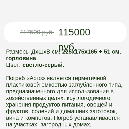
горловина
Цвет:
светло-серый.
Погреб «Арго» является герметичной
пластиковой емкостью заглубленного типа,
предназначенного для использования в
хозяйственных целях: круглогодичного
хранения продуктов питания, овощей и
фруктов, солений и домашних заготовок,
вина и компотов. Погреб устанавливается
на участках, загородных домах,
приусадебных участках и т.д. Материал
изготовления погреба – пищевой
полиэтилен, который является
экологичным материалом, абсолютно
безвредным для продуктов питания,
здоровья человека и домашних животных.
Полиэтилен не поддается коррозии и
гниению, обеспечивает герметичность
Оформить заказ
конструкции.
Руководство пользователя