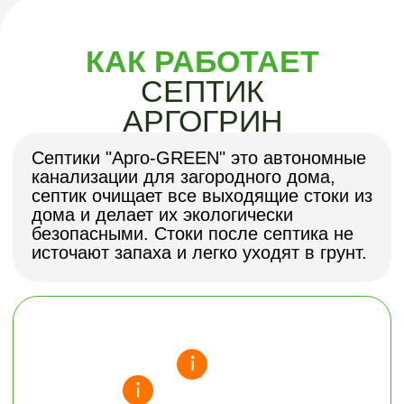
Через входящую трубу стоки попадают
в первую секцию, где проходит
процессы окисления и восстановления,
трансформации, синтеза, происходит
первый этап очистки . Основная масса
тяжелой фракции оседает. Во вторую
секцию попадает осветлённая вода и
проходит доочистка.В последнюю
секцию попадает очищенная вода и
проходит доочистка, и только потом
через выходящий патрубок она
откачивается насосом в дренажный
тоннель.В дренажный тоннель
равномерно распределяется и
передается сток в грунт, и проходит
биологическая почвенная очистка