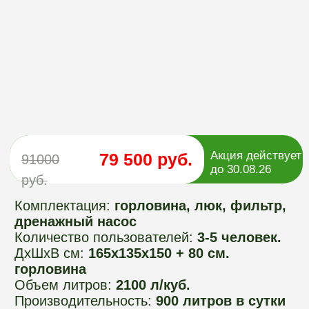
Акция действует
79 500 руб.
91000
до 30.08.26
руб.
Комплектация:
горловина, люк, фильтр,
дренажный насос
Количество пользователей:
3-5 человек.
ДхШхВ см:
165х135х150 + 80 см.
горловина
Объем литров:
2100 л/куб.
Производительность:
900 литров в сутки
Степень очистки:
Механическая,
биологическая, почвенная
Герметичность:
Бесшовный корпус
Септик Арго 2 PR имеет общий объем 2100
литров, и производительность 800 литров
в сутки, данной производительности
хватит на семью из 5 человек. Септик Арго
2 PR устанавливается, если на участке
высокий уровень грунтовых вод.
Комплектуется дренажным насосом.
Оформить заказ