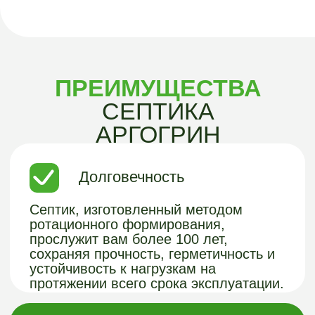
Простая установка
Устанавливается в течение 4-6 часов,
не нужна большая техника, что
позволяет выполнить монтаж быстро,
аккуратно и без серьезных затрат на
подготовительные работы.
Герметичность
Пластиковый септик Арго-Грин
бесшовный, т.к. изготовлен методом
ротационного формования, что
гарантирует его абсолютную
герметичность и исключает риск
протечек или деформации корпуса под
давлением почвы.