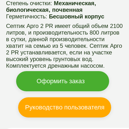
Руководство пользователя
КАК РАБОТАЕТ
СЕПТИК
АРГОГРИН
Септики "Арго-GREEN" это автономные
канализации для загородного дома,
септик очищает все выходящие стоки из
дома и делает их экологически
безопасными. Стоки после септика не
источают запаха и легко уходят в грунт.