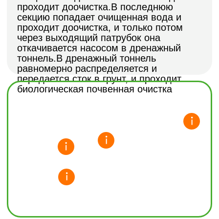
Без откачки
Переливная система позволяет
вызывать ассенизаторскую машину раз
в три года, существенно сокращая
расходы на обслуживание и
обеспечивая эффективную очистку
стоков без лишних хлопот.
Размер
Занимает мало места на участке и не
нарушает целостность архитектуры,
гармонично вписываясь в ландшафт и
не привлекая лишнего внимания.
Работает при любых
условиях
Септик не перестает работать даже
при высоких грунтовых водах, не
наполняется водой и сохраняет
стабильную эффективность в любых
условиях эксплуатации.