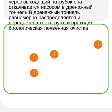
Переливная система позволяет
вызывать ассенизаторскую машину раз
в три года, существенно сокращая
расходы на обслуживание и
обеспечивая эффективную очистку
стоков без лишних хлопот.
Размер
Занимает мало места на участке и не
нарушает целостность архитектуры,
гармонично вписываясь в ландшафт и
не привлекая лишнего внимания.
Работает при любых
условиях
Септик не перестает работать даже
при высоких грунтовых водах, не
наполняется водой и сохраняет
стабильную эффективность в любых
условиях эксплуатации.