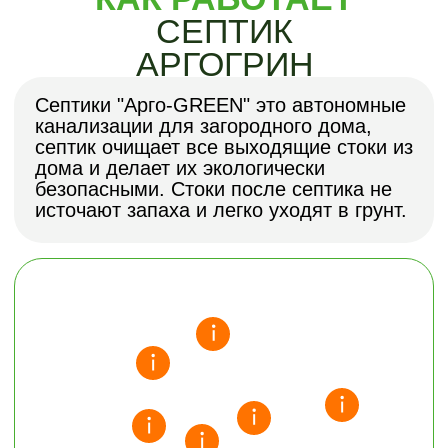
Через входящую трубу стоки попадают
в первую секцию, где проходит
процессы окисления и восстановления,
трансформации, синтеза, происходит
первый этап очистки . Основная масса
тяжелой фракции оседает. Во вторую
секцию попадает осветлённая вода и
проходит доочистка.В последнюю
секцию попадает очищенная вода и
проходит доочистка, и только потом
через выходящий патрубок она
откачивается насосом в дренажный
тоннель.В дренажный тоннель
равномерно распределяется и
передается сток в грунт, и проходит
биологическая почвенная очистка