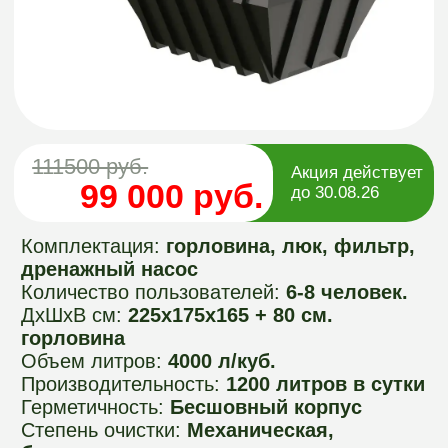
99 000 руб.
до 30.08.26
Комплектация:
горловина, люк, фильтр,
дренажный насос
Количество пользователей:
6-8 человек.
ДхШхВ см:
225х175х165 + 80 см.
горловина
Объем литров:
4000 л/куб.
Производительность:
1200 литров в сутки
Герметичность:
Бесшовный корпус
Степень очистки:
Механическая,
биологическая, почвенная
Септик Арго 4 S имеет общий объем 4000
литров, и производительность 1200 литров
в сутки, данной производительности
хватит на семью из 8 человек. Септик Арго
4 PR устанавливается, если на участке
высокий уровень грунтовых вод.
Комплектуется дренажным насосом.
Оформить заказ
Руководство пользователя