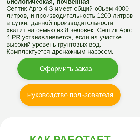
КАК РАБОТАЕТ
СЕПТИК
АРГОГРИН
Септики "Арго-GREEN" это автономные
канализации для загородного дома,
септик очищает все выходящие стоки из
дома и делает их экологически
безопасными. Стоки после септика не
источают запаха и легко уходят в грунт.